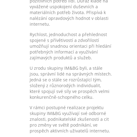
pozitivních potřeb lidí. Důraz klade na
vyvážené uspokojení duševních a
materiálních potřeb života. Přispívá k
nalézání opravdových hodnot v oblasti
internetu.
Rychlost, jednoduchost a přehlednost
spojené s přívětivostí a zdvořilostí
umožňují snadnou orientaci při hledání
potřebných informací a využívání
zajímavých produktů a služeb.
U zrodu skupiny IM&BG byli, a stále
jsou, správní lidé na správných místech.
Jedná se o stále se rozrůstající tým,
složený z různorodých individualit,
které spojují své síly ve prospěch velmi
konkurenčně-schopného celku.
V rámci postupné realizace projektu
skupiny IM&BG využívají své odborné
znalosti, podnikatelské zkušenosti a cit
pro změny ve světě podnikání, ve
prospěch aktivních uživatelů internetu.