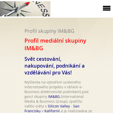
Profil skupiny IM&BG
Profil mediální skupiny
IM&BG
Svět cestování,
nakupování, podnikání a
vzdělávání pro Vás!
Myšlenka na vytvoření uceleného
internetového projektu v oblasti e-
Business (elektronické podnikání) pod
gescí skupiny
IM&BG
(International
Media & Business Group), spatřila
světlo světa v
Silicon Valley
-
San
Francisku
v
Kalifornii
a je realizována ze