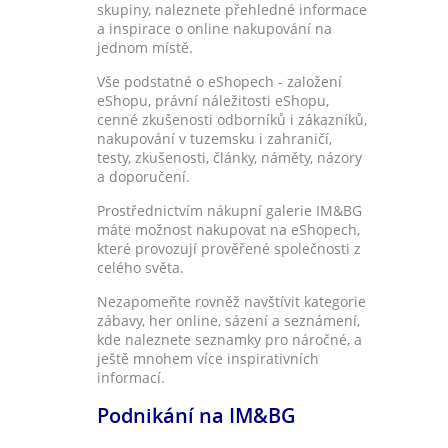
skupiny, naleznete přehledné informace
a inspirace o online nakupování na
jednom místě.
Vše podstatné o eShopech - založení
eShopu, právní náležitosti eShopu,
cenné zkušenosti odborníků i zákazníků,
nakupování v tuzemsku i zahraničí,
testy, zkušenosti, články, náměty, názory
a doporučení.
Prostřednictvím nákupní galerie IM&BG
máte možnost nakupovat na eShopech,
které provozují prověřené společnosti z
celého světa.
Nezapomeňte rovněž navštívit kategorie
zábavy, her online, sázení a seznámení,
kde naleznete seznamky pro náročné, a
ještě mnohem více inspirativních
informací.
Podnikání na IM&BG