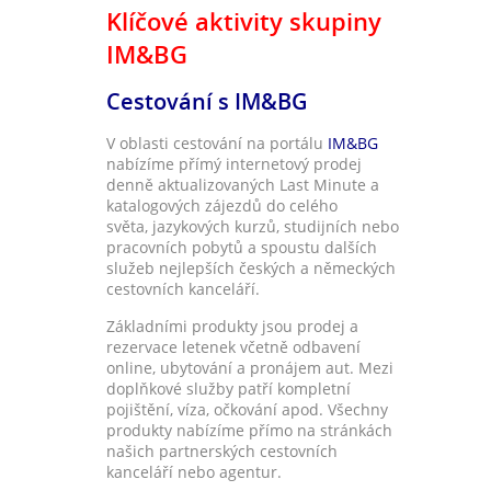
Klíčové aktivity skupiny
IM&BG
Cestování s IM&BG
V oblasti cestování na portálu
IM&BG
nabízíme přímý internetový prodej
denně aktualizovaných Last Minute a
katalogových zájezdů do celého
světa, jazykových kurzů, studijních nebo
pracovních pobytů a spoustu dalších
služeb nejlepších českých a německých
cestovních kanceláří.
Základními produkty jsou prodej a
rezervace letenek včetně odbavení
online, ubytování a pronájem aut. Mezi
doplňkové služby patří kompletní
pojištění, víza, očkování apod. Všechny
produkty nabízíme přímo na stránkách
našich partnerských cestovních
kanceláří nebo agentur.