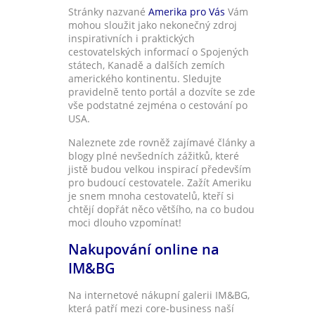
Stránky nazvané
Amerika pro Vás
Vám
mohou sloužit jako nekonečný zdroj
inspirativních i praktických
cestovatelských informací o Spojených
státech, Kanadě a dalších zemích
amerického kontinentu. Sledujte
pravidelně tento portál a dozvíte se zde
vše podstatné zejména o cestování po
USA.
Naleznete zde rovněž zajímavé články a
blogy plné nevšedních zážitků, které
jistě budou velkou inspirací především
pro budoucí cestovatele. Zažít Ameriku
je snem mnoha cestovatelů, kteří si
chtějí dopřát něco většího, na co budou
moci dlouho vzpomínat!
Nakupování online na
IM&BG
Na internetové nákupní galerii IM&BG,
která patří mezi core-business naší