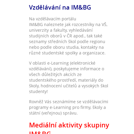
Vzdělávání na IM&BG
Na vzdělávacím portálu
IM&BG naleznete jak r
ozcestníky na VŠ,
univerzity a fakulty, vyhledávání
studijních oborů v ČR apod., tak také
seznamy středních škol podle regionu
nebo podle oboru studia, kontakty na
různé studentské spolky a organizace.
V oblasti e-Learning (elektronické
vzdělávání), poskytujeme informace o
všech důležitých akcích ze
studentského prostředí, m
ateriály do
školy, hodnocení učitelů a vysokých škol
studenty!
Rovněž Vás seznámíme se vzdělávacími
programy e-Learning pro firmy, školy a
státní (veřejnou) správu.
Mediální aktivity skupiny
IM&BG