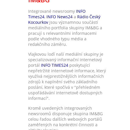
Integrované newsroomy
INFO
Times24
,
INFO News24
a
Rádio Český
Kocourkov
jsou významnou součástí
mediálního portfolia skupiny IM&BG a
pracují s relevantními informacemi
podle vhodného typu média a
redakčního záměru.
Vlajkovou loďí naší mediální skupiny je
specializovaný informační internetový
portál
INFO TIMES24
poskytující
nepřetržité internetové informace, který
využívá nejprestižnějších informačních
zdrojů k naplnění svého základního
poslání, které spočívá v "přehledném
uspořádávání internetově dostupných
informací".
Kromě uvedených integrovaných
newsroomů disponuje skupina IM&BG
celou řadou dalších webových portálů
zaměřených na konkrétní činnosti a