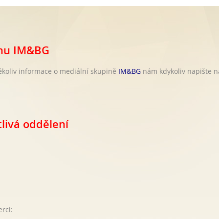
inu IM&BG
ékoliv informace o mediální skupině
IM&BG
nám kdykoliv napište n
livá oddělení
rci: