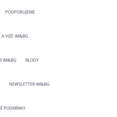
PODPORUJEME
E A VIZE IM&BG
B IM&BG
BLOGY
G
NEWSLETTER IM&BG
É PODMÍNKY