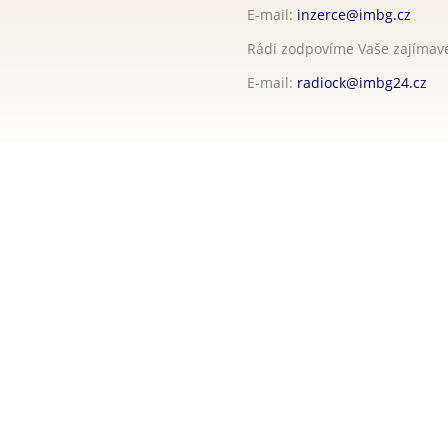
E-mail:
inzerce@imbg.cz
Rádi zodpovíme Vaše zajímavé
E-mail:
radiock@imbg24.cz