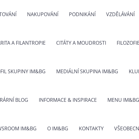
TOVÁNÍ
NAKUPOVÁNÍ
PODNIKÁNÍ
VZDĚLÁVÁNÍ
RITA A FILANTROPIE
CITÁTY A MOUDROSTI
FILOZOFI
FIL SKUPINY IM&BG
MEDIÁLNÍ SKUPINA IM&BG
KLU
ERÁRNÍ BLOG
INFORMACE & INSPIRACE
MENU IM&B
WSROOM IM&BG
O IM&BG
KONTAKTY
VŠEOBECN